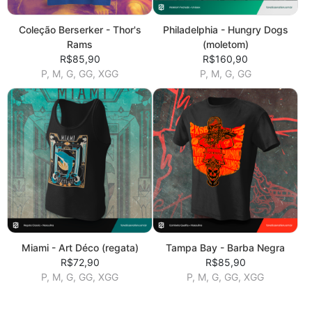
Coleção Berserker - Thor's
Philadelphia - Hungry Dogs
Rams
(moletom)
R$85,90
R$160,90
P, M, G, GG, XGG
P, M, G, GG
Miami - Art Déco (regata)
Tampa Bay - Barba Negra
R$72,90
R$85,90
P, M, G, GG, XGG
P, M, G, GG, XGG