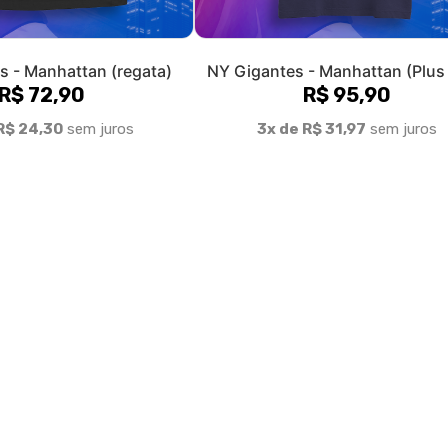
Fale conosco
Trocas / Devoluções
P
Rastrear Pedido