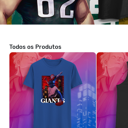
NY Gigantes - Manhattan
NY Gigante
R$ 85,90
3x de R$ 28,63
sem juros
3x de 