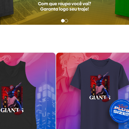
s - Manhattan (regata)
NY Gigantes - Manhattan (Plus 
R$ 72,90
R$ 95,90
R$ 24,30
sem juros
3x de R$ 31,97
sem juros