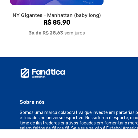
Sobre nós
Somos uma marca colaborativa que investe em parcerias pa
e focados no universo esportivo. Nosso lema é esporte, e n
time de ilustradores criativos focados em fomentar o mer
sejam feitos de fã pra fã. Se a sua paixão é Futebol Americ
qualquer outro esporte... seu lugar é aqui.
© Dados do vendedor: CNPJ 48.374.460/0001-06
Acompanhe-nos: