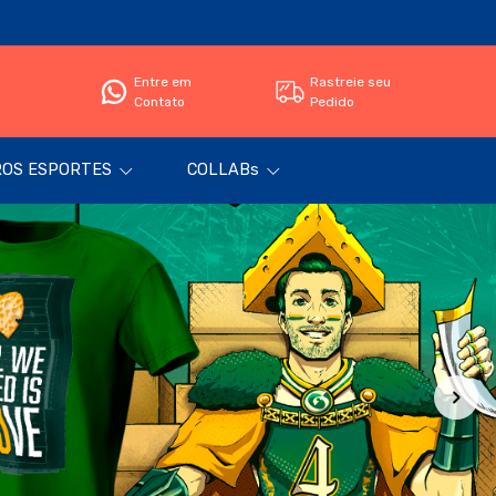
Entre em
Rastreie seu
Contato
Pedido
OS ESPORTES
COLLABs
Filtro
Produtos
Categorias