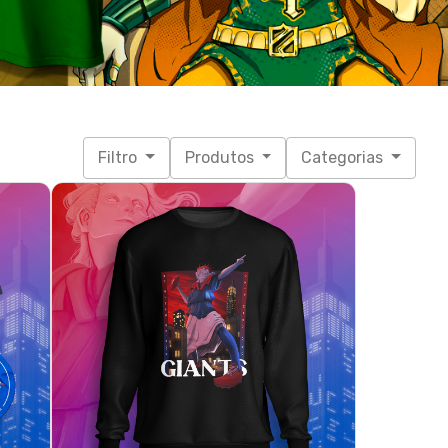
size)
NY Gigantes - Manhattan (moletom)
R$ 160,90
3x de R$ 53,63
sem juros