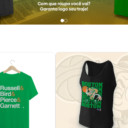
ston - Ilustres
Boston - Leprechaun (regat
R$ 82,90
R$ 72,90
R$ 27,63
sem juros
3x de R$ 24,30
sem juros