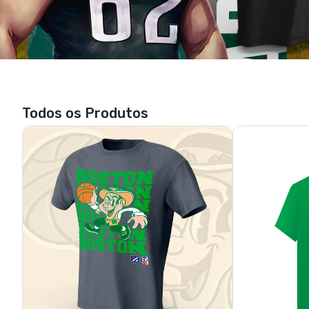
Boston - Leprechaun
Bo
R$ 85,90
3x de R$ 28,63
sem juros
3x de 