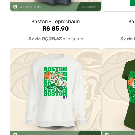
Boston - Leprechaun (moletom)
Boston - L
R$ 160,90
3x de R$ 53,63
sem juros
3x de 