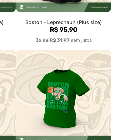
a)
Boston - Leprechaun (kids)
R$ 66,99
3x de R$ 22,33
sem juros
olítica de Troca e Devolução
Denuncie o Uso Ilegal de Marcas