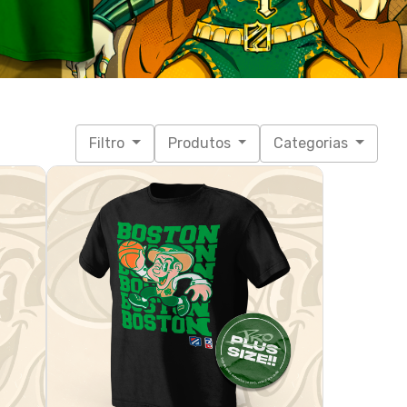
a)
Boston - Leprechaun (Plus size)
R$ 95,90
3x de R$ 31,97
sem juros