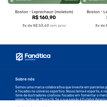
Sobre nós
Somos uma marca colaborativa que investe em parcerias pa
e focados no universo esportivo. Nosso lema é esporte, e n
time de ilustradores criativos focados em fomentar o mer
sejam feitos de fã pra fã. Se a sua paixão é Futebol Americ
qualquer outro esporte... seu lugar é aqui.
© Dados do vendedor: CNPJ 48.374.460/0001-06
Acompanhe-nos: