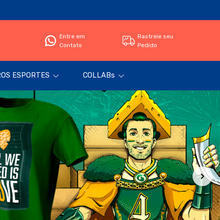
Entre em
Rastreie seu
Contato
Pedido
OS ESPORTES
COLLABs
Filtro
Produtos
Categorias