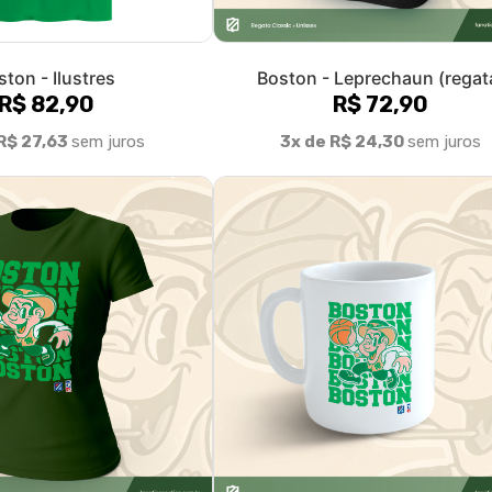
eprechaun (baby long)
Boston - Leprechaun (canec
R$ 85,90
R$ 58,00
R$ 28,63
sem juros
3x de R$ 19,33
sem juros
Fale conosco
Trocas / Devoluções
P
Rastrear Pedido