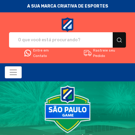
A SUA MARCA CRIATIVA DE ESPORTES
Fanática Sport Nation - Camise
Entre em
Rastreie seu
Contato
Pedido
Todos os Produtos
Filtro
Produtos
Categorias