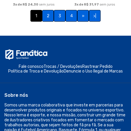
outro esporte... seu lugar é aqui.
© Dados do vendedor: CNPJ 48.374.460/0001-06
Formas de pagamento
Acompanhe-nos: