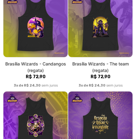
Brasília Wizards - Trick plays
Brasília Wizards -
(regata)
Brotherhood (regata)
R$ 72,90
R$ 72,90
3x de R$ 24,30
sem juros
3x de R$ 24,30
sem juros
Brasília Wizards - Implacável
Brasília Wizards - Candangos
(regata)
(Plus size)
R$ 72,90
R$ 95,90