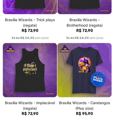
3x de R$ 24,30
sem juros
3x de R$ 31,97
sem juros
1
2
3
4
»
>|
Fale conosco
Trocas / Devoluções
Rastrear Pedido
Política de Troca e Devolução
Denuncie o Uso Ilegal de Marcas
Sobre nós
Somos uma marca colaborativa que investe em parcerias para
desenvolver produtos originais e focados no universo esportivo.
Nosso lema é esporte, e nossa missão, construir um grande time
de ilustradores criativos focados em fomentar o mercado com
trabalhos autorias, que sejam feitos de fã pra fã. Se a sua
paixão é Futebol Americano, Basquete, Fórmula 1, ou qualquer