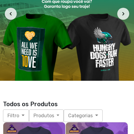
Brasília Wizards - Candangos
Brasília Wizards - The team
R$ 85,90
R$ 85,90
3x de R$ 28,63
sem juros
3x de R$ 28,63
sem juros