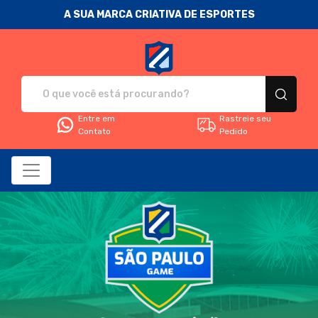
A SUA MARCA CRIATIVA DE ESPORTES
Fanática Sport Nation - Camise
Entre em
Rastreie seu
Contato
Pedido
Todos os Produtos
Filtro
Produtos
Categorias