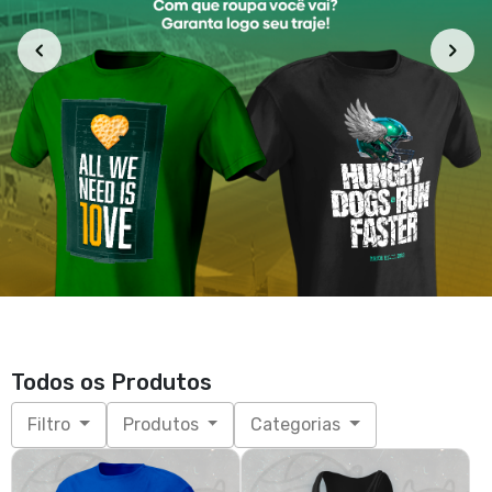
Brooklyn - Bro Knight
Brooklyn - Bro Knight (regata)
R$ 85,90
R$ 72,90
3x de R$ 28,63
sem juros
3x de R$ 24,30
sem juros