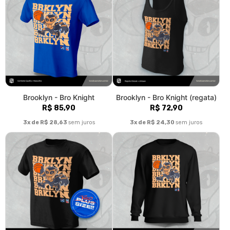
Brooklyn - Bro Knight (Plus
Brooklyn - Bro Knight
size)
(moletom)
R$ 95,90
R$ 160,90
3x de R$ 31,97
sem juros
3x de R$ 53,63
sem juros
Brooklyn - Bro Knight (baby
Brooklyn - Bro Knight
long)
(caneca)
R$ 85,90
R$ 58,00
3x de R$ 28,63
sem juros
3x de R$ 19,33
sem juros