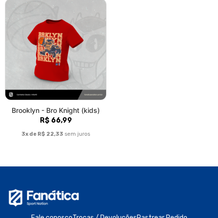
Política de Troca e Devolução
Denuncie o Uso Ilegal de Marcas
Sobre nós
Somos uma marca colaborativa que investe em parcerias para
desenvolver produtos originais e focados no universo esportivo.
Nosso lema é esporte, e nossa missão, construir um grande time
de ilustradores criativos focados em fomentar o mercado com
trabalhos autorias, que sejam feitos de fã pra fã. Se a sua
paixão é Futebol Americano, Basquete, Fórmula 1, ou qualquer
outro esporte... seu lugar é aqui.
© Dados do vendedor: CNPJ 48.374.460/0001-06
Formas de pagamento