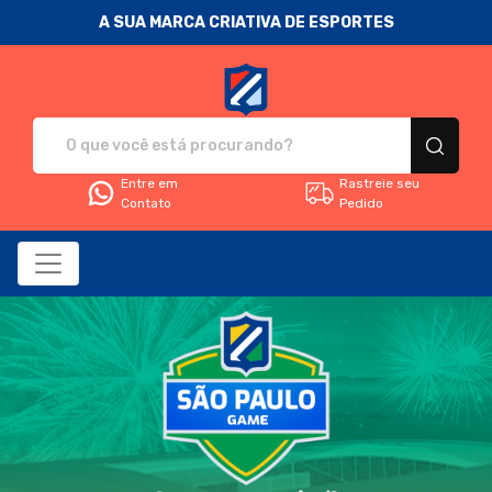
A SUA MARCA CRIATIVA DE ESPORTES
Fanática Sport Nation - Camise
Entre em
Rastreie seu
Contato
Pedido
Todos os Produtos
Filtro
Produtos
Categorias