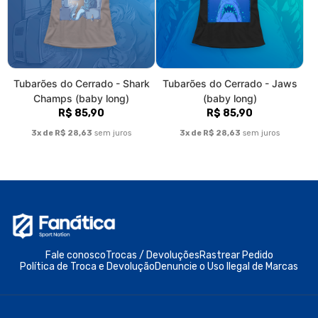
Sobre nós
Somos uma marca colaborativa que investe em parcerias para
desenvolver produtos originais e focados no universo esportivo.
Nosso lema é esporte, e nossa missão, construir um grande time
de ilustradores criativos focados em fomentar o mercado com
trabalhos autorias, que sejam feitos de fã pra fã. Se a sua
paixão é Futebol Americano, Basquete, Fórmula 1, ou qualquer
outro esporte... seu lugar é aqui.
© Dados do vendedor: CNPJ 48.374.460/0001-06
Formas de pagamento
Acompanhe-nos: