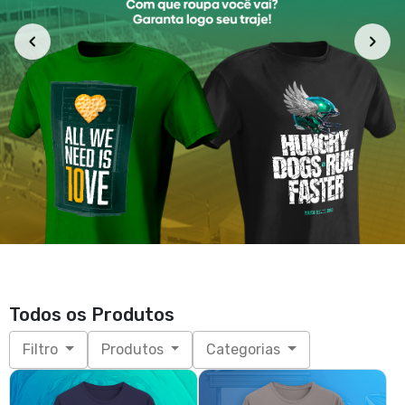
Tubarões do Cerrado - Jaws
Tubarões do Cerrado - Shark
R$ 85,90
Champs
R$ 85,90
3x de R$ 28,63
sem juros
3x de R$ 28,63
sem juros