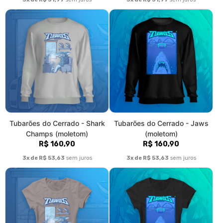
Tubarões do Cerrado - Shark
Tubarões do Cerrado - Jaws
Champs (baby long)
(baby long)
R$ 85,90
R$ 85,90
3x de R$ 28,63
sem juros
3x de R$ 28,63
sem juros
Fale conosco
Trocas / Devoluções
Rastrear Pedido
Política de Troca e Devolução
Denuncie o Uso Ilegal de Marcas