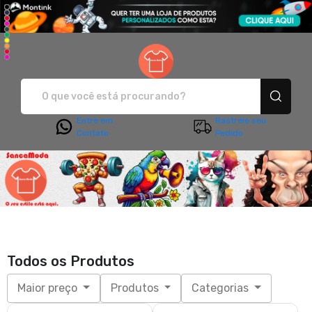
Sanca Moda - Camisetas e pro
Entre em
Rastreie seu
Contato
Pedido
Todos os Produtos
Maior preço
Produtos
Categorias