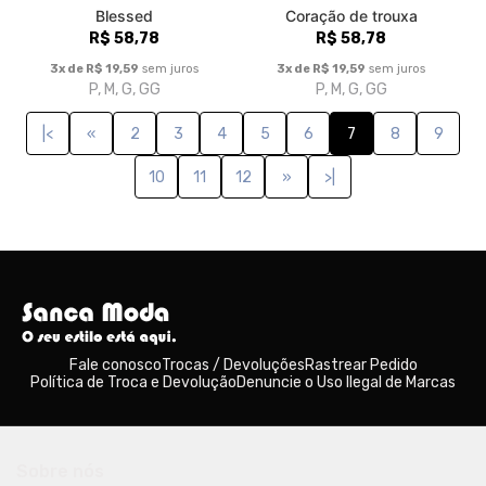
Blessed
Coração de trouxa
R$ 58,78
R$ 58,78
3x de R$ 19,59
sem juros
3x de R$ 19,59
sem juros
P, M, G, GG
P, M, G, GG
|<
«
2
3
4
5
6
7
8
9
10
11
12
»
>|
Fale conosco
Trocas / Devoluções
Rastrear Pedido
Política de Troca e Devolução
Denuncie o Uso Ilegal de Marcas
Sobre nós