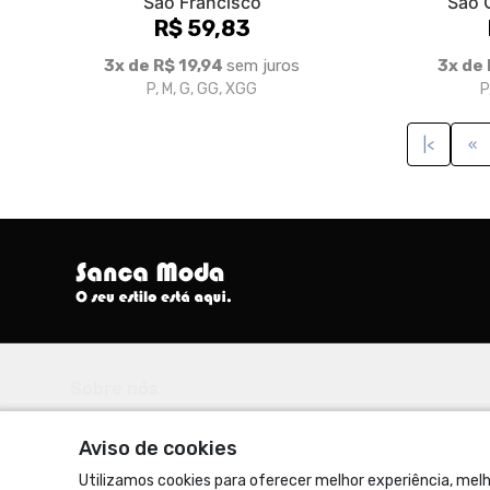
São Francisco
São 
R$ 59,83
3x de R$ 19,94
sem juros
3x de 
P, M, G, GG, XGG
P
|<
«
Sobre nós
Seu Estilo Está Aqui.
Aviso de cookies
© Dados do vendedor: CPF 217.557.548-92
Utilizamos cookies para oferecer melhor experiência, melh