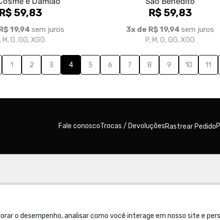
Cosme e Damião
São Benedito
R$ 59,83
R$ 59,83
R$ 19,94
sem juros
3x de R$ 19,94
sem juros
, M, G, GG, XGG
P, M, G, GG, XGG
1
2
3
4
5
6
7
8
9
10
11
Fale conosco
Trocas / Devoluções
P
Rastrear Pedido
orar o desempenho, analisar como você interage em nosso site e perso