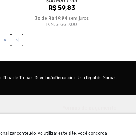
São Bernardo
R$ 59,83
3x de R$ 19,94
sem juros
P, M, G, GG, XGG
»
>|
olítica de Troca e Devolução
Denuncie o Uso Ilegal de Marcas
Formas de pagamento
nalizar conteúdo. Ao utilizar este site, você concorda