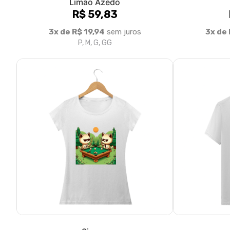
Limão Azedo
R$ 59,83
3x de R$ 19,94
sem juros
3x de 
P, M, G, GG