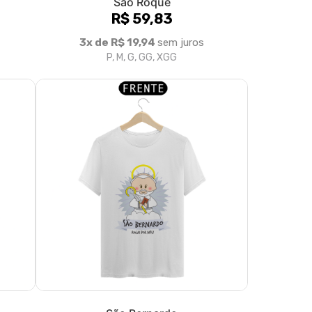
São Roque
R$ 59,83
3x de R$ 19,94
sem juros
P, M, G, GG, XGG