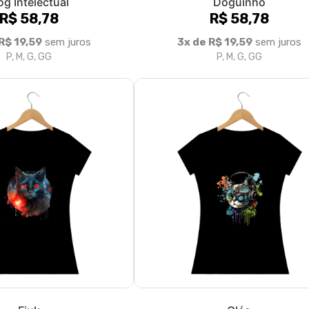
g Intelectual
Doguinho
R$ 58,78
R$ 58,78
R$ 19,59
sem juros
3x de R$ 19,59
sem juros
P, M, G, GG
P, M, G, GG