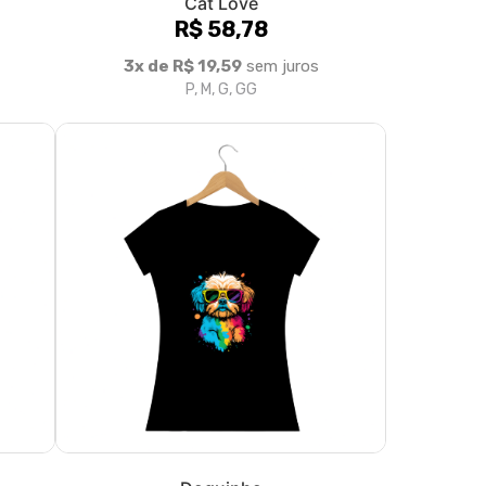
Cat Love
R$ 58,78
3x de R$ 19,59
sem juros
P, M, G, GG