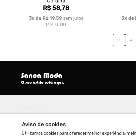
Corujita
R$ 58,78
3x de R$ 19,59
sem juros
3x de 
P, M, G, GG
|<
«
Sobre nós
Seu Estilo Está Aqui.
Aviso de cookies
© Dados do vendedor: CPF 217.557.548-92
Utilizamos cookies para oferecer melhor experiência, melh