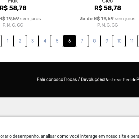
Fiuk
Cléo
R$ 58,78
R$ 58,78
R$ 19,59
sem juros
3x de R$ 19,59
sem juros
P, M, G, GG
P, M, G, GG
1
2
3
4
5
6
7
8
9
10
11
Fale conosco
Trocas / Devoluções
P
Rastrear Pedido
orar o desempenho, analisar como você interage em nosso site e perso