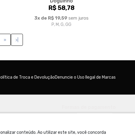
Doguinho
R$ 58,78
3x de R$ 19,59
sem juros
P, M, G, GG
»
>|
olítica de Troca e Devolução
Denuncie o Uso Ilegal de Marcas
Formas de pagamento
nalizar conteúdo. Ao utilizar este site, você concorda