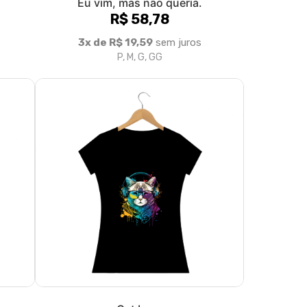
Eu vim, mas não queria.
R$ 58,78
3x de R$ 19,59
sem juros
P, M, G, GG