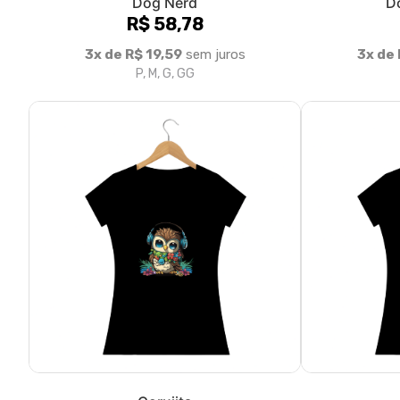
Dog Nerd
Do
R$ 58,78
3x de R$ 19,59
sem juros
3x de 
P, M, G, GG