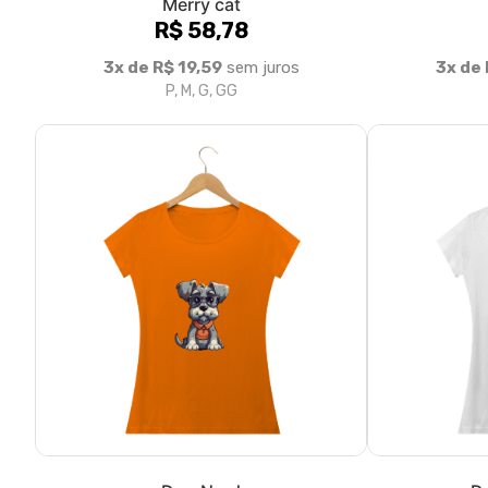
Merry cat
R$ 58,78
3x de R$ 19,59
sem juros
3x de 
P, M, G, GG