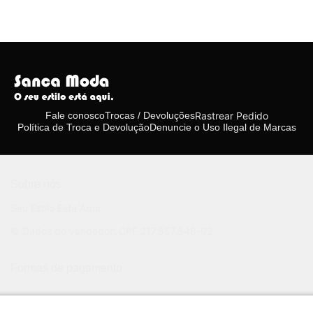
Rastrear Pedido
Fale conosco
Trocas / Devoluções
Política de Troca e Devolução
Denuncie o Uso Ilegal de Marcas
Sobre nós
Seu Estilo Está Aqui.
© Dados do vendedor: CPF 217.557.548-92
Formas de pagamento