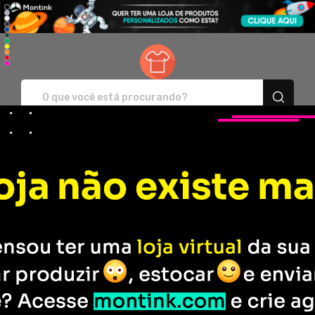
Sanca Moda - Camisetas e pro
Entre em
Rastreie seu
Contato
Pedido