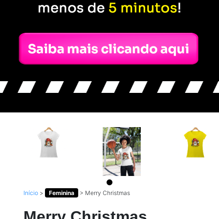
Início
>
Feminina
>
Merry Christmas
Merry Christmas