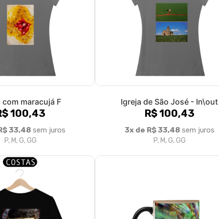
 com maracujá F
Igreja de São José - In\out
R$ 100,43
R$ 100,43
R$ 33,48
sem juros
3x de R$ 33,48
sem juros
P, M, G, GG
P, M, G, GG