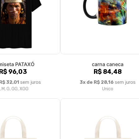
miseta PATAXÓ
carna caneca
R$ 96,03
R$ 84,48
R$ 32,01
sem juros
3x de R$ 28,16
sem juros
, M, G, GG, XGG
Unico