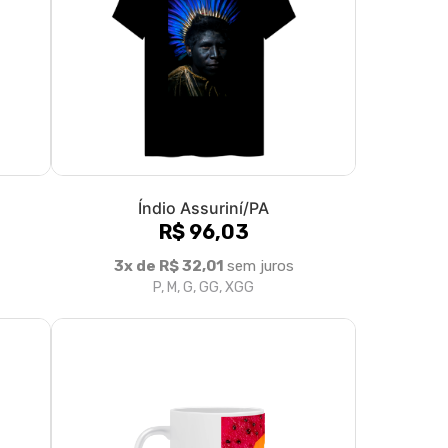
Índio Assuriní/PA
R$ 96,03
3x de R$ 32,01
sem juros
P, M, G, GG, XGG