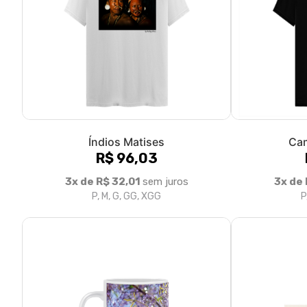
Índios Matises
Ca
R$ 96,03
3x de R$ 32,01
sem juros
3x de 
P, M, G, GG, XGG
P