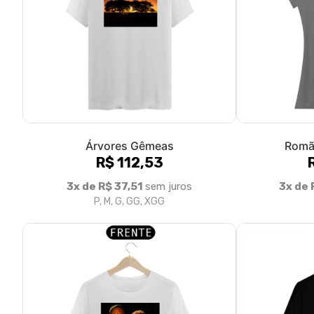
Árvores Gêmeas
Romã
R$ 112,53
3x de R$ 37,51
sem juros
3x de 
P, M, G, GG, XGG