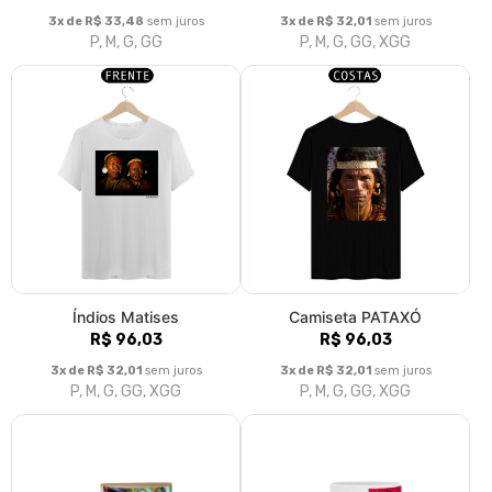
3x de R$ 33,48
sem juros
3x de R$ 32,01
sem juros
P, M, G, GG
P, M, G, GG, XGG
Índios Matises
Camiseta PATAXÓ
R$ 96,03
R$ 96,03
3x de R$ 32,01
sem juros
3x de R$ 32,01
sem juros
P, M, G, GG, XGG
P, M, G, GG, XGG