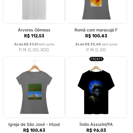
Árvores Gêmeas
Romã com maracujá F
R$ 112,53
R$ 100,43
3x de R$ 37,51
sem juros
3x de R$ 33,48
sem juros
P, M, G, GG, XGG
P, M, G, GG
Igreja de São José - In\out
Índio Assuriní/PA
R$ 100,43
R$ 96,03