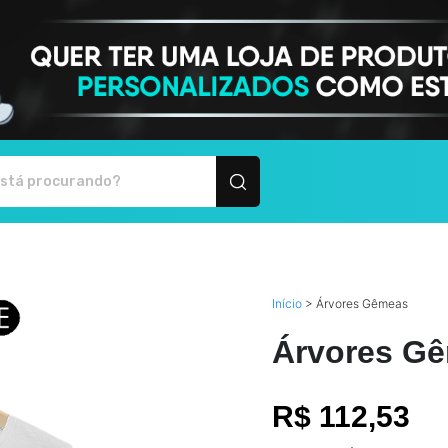
 produtos personalizados
Início
>
Árvores Gêmeas
Árvores G
R$ 112,53