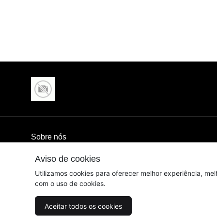
Sobre nós
Aviso de cookies
© Dados do vendedor: - rodrigoapaiva@hotmail.com
Utilizamos cookies para oferecer melhor experiência, mel
com o uso de cookies.
Aceitar todos os cookies
Acompanhe-nos: