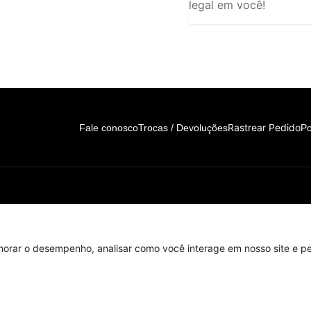
legal em você!
Rastrear Pedido
Fale conosco
Trocas / Devoluções
Po
horar o desempenho, analisar como você interage em nosso site e per