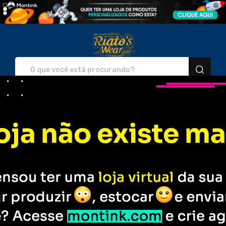
Riato's Wear - Camisetas e
Entre em
Rastreie seu
Contato
Pedido