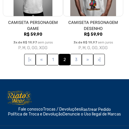
CAMISETA PERSONAGEM
CAMISETA PERSONAGEM
GAME
DESENHO
R$ 59,90
R$ 59,90
3x de R$ 19,97
sem juros
3x de R$ 19,97
sem juros
P, M, G, GG, XGG
P, M, G, GG, XGG
|<
«
1
2
3
»
>|
Fale conosco
Trocas / Devoluções
Rastrear Pedido
Política de Troca e Devolução
Denuncie o Uso Ilegal de Marcas