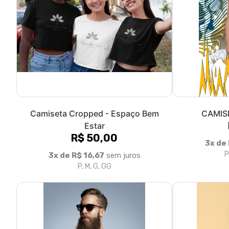
Camiseta Cropped - Espaço Bem
CAMIS
Estar
R$ 50,00
3x de
P
3x de R$ 16,67
sem juros
P, M, G, GG