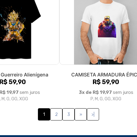
Guerreiro Alienígena
CAMISETA ARMADURA ÉPI
R$ 59,90
R$ 59,90
 R$ 19,97
sem juros
3x de R$ 19,97
sem juros
, M, G, GG, XGG
P, M, G, GG, XGG
1
2
3
»
>|