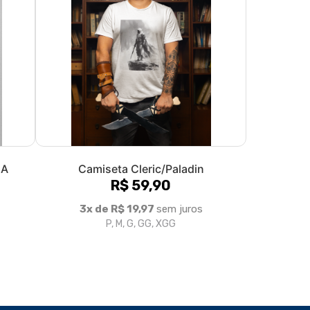
CA
Camiseta Cleric/Paladin
R$ 59,90
3x de R$ 19,97
sem juros
P, M, G, GG, XGG