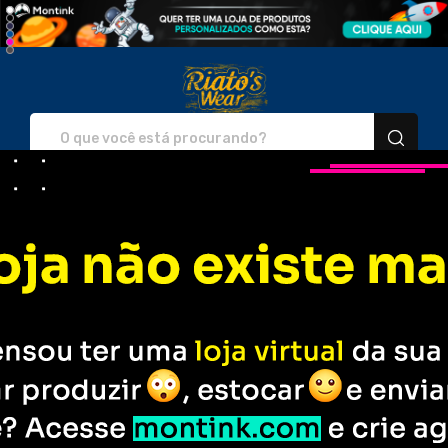
Riato's Wear - Camisetas e
Entre em
Rastreie seu
Contato
Pedido