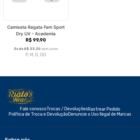
Camiseta Regata Fem Sport
Dry UV - Academia
R$ 99,90
3x de R$ 33,30
sem juros
P, M, G, GG
Fale conosco
Trocas / Devoluções
Rastrear Pedido
Política de Troca e Devolução
Denuncie o Uso Ilegal de Marcas
Sobre nós