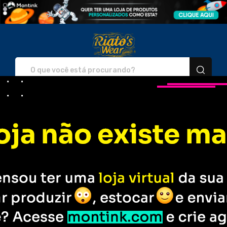
Riato's Wear - Camisetas 
Entre em
Rastreie seu
Contato
Pedido