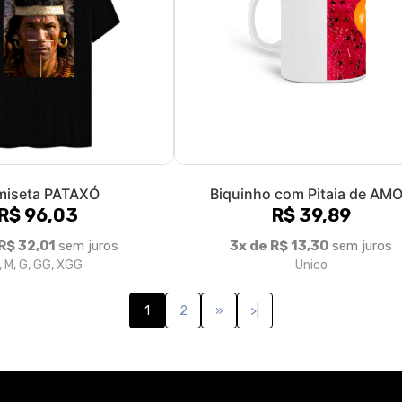
miseta PATAXÓ
Biquinho com Pitaia de AM
R$ 96,03
R$ 39,89
R$ 32,01
sem juros
3x de R$ 13,30
sem juros
, M, G, GG, XGG
Unico
1
2
»
>|