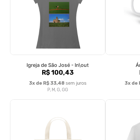
Igreja de São José - In\out
Á
R$ 100,43
3x de R$ 33,48
sem juros
3x de 
P, M, G, GG