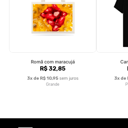
Romã com maracujá
Ca
R$ 32,85
3x de R$ 10,95
sem juros
3x de 
Grande
P