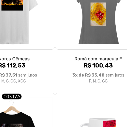
vores Gêmeas
Romã com maracujá F
R$ 112,53
R$ 100,43
R$ 37,51
sem juros
3x de R$ 33,48
sem juros
, M, G, GG, XGG
P, M, G, GG