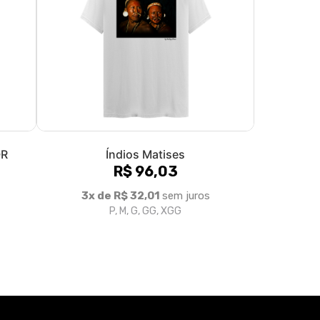
OR
Índios Matises
R$ 96,03
3x de R$ 32,01
sem juros
P, M, G, GG, XGG