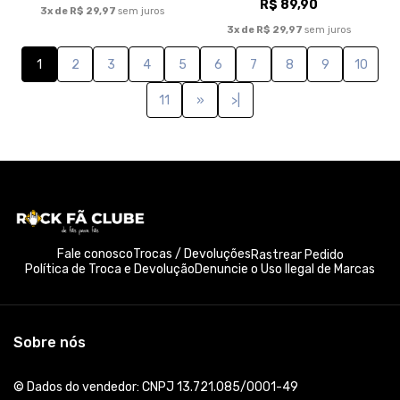
R$ 89,90
3x de R$ 29,97
sem juros
3x de R$ 29,97
sem juros
1
2
3
4
5
6
7
8
9
10
11
»
>|
Fale conosco
Trocas / Devoluções
Rastrear Pedido
Política de Troca e Devolução
Denuncie o Uso Ilegal de Marcas
Sobre nós
© Dados do vendedor: CNPJ 13.721.085/0001-49