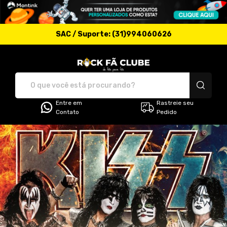
SAC / Suporte: (31)994060626
Rock Fã Clube - Camise
Entre em
Rastreie seu
Contato
Pedido