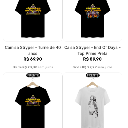
Camisa Stryper - Turnê de 40
Caisa Stryper - End Of Days -
anos
Top Prime Preta
R$ 69,90
R$ 89,90
3x de R$ 23,30
sem juros
3x de R$ 29,97
sem juros