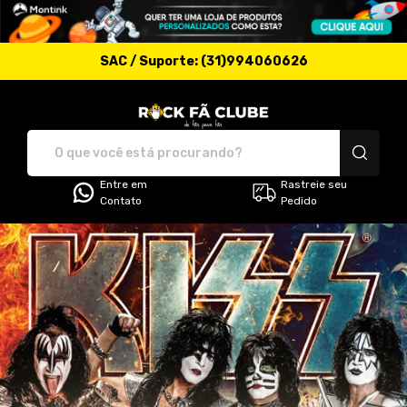
SAC / Suporte: (31)994060626
Rock Fã Clube - Camise
Entre em
Rastreie seu
Contato
Pedido