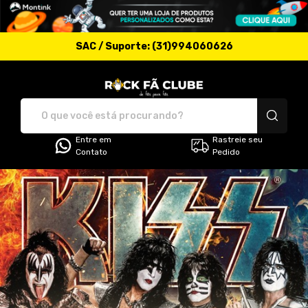
SAC / Suporte: (31)994060626
Rock Fã Clube - Camise
Entre em
Rastreie seu
Contato
Pedido