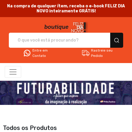
Na compra de qualquer ítem, receba o e-book FELIZ DIA
NOVO inteiramente GRÁTIS!
Feliz Dia Novo - Camis
Entre em
Rastreie seu
Contato
Pedido
Todos os Produtos