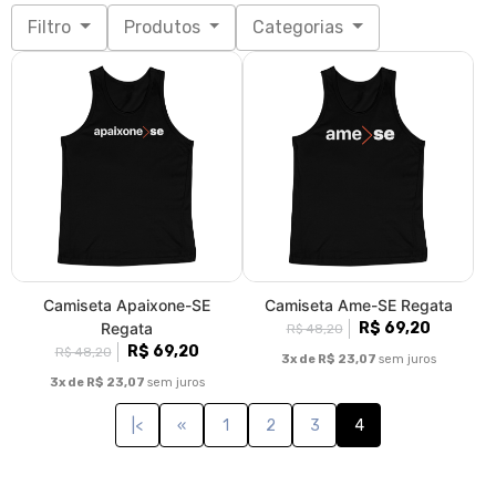
Filtro
Produtos
Categorias
Camiseta Apaixone-SE
Camiseta Ame-SE Regata
Regata
R$ 69,20
R$ 48,20
R$ 69,20
R$ 48,20
3x de R$ 23,07
sem juros
3x de R$ 23,07
sem juros
|<
«
1
2
3
4