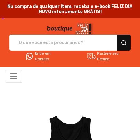
Na compra de qualquer ítem, receba o e-book FELIZ DIA
NOVO inteiramente GRÁTIS!
Feliz Dia Novo - Camis
Entre em
Rastreie seu
Contato
Pedido