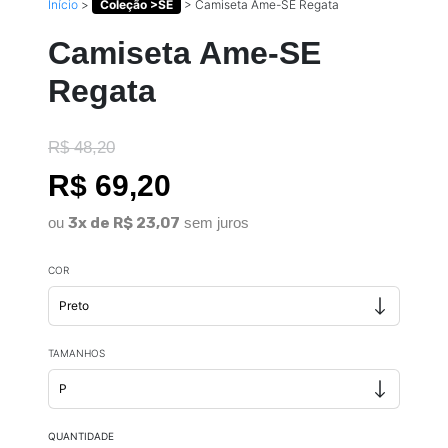
Início
>
Coleção >SE
>
Camiseta Ame-SE Regata
Camiseta Ame-SE
Regata
R$ 48,20
R$ 69,20
ou
3x de R$ 23,07
sem juros
COR
TAMANHOS
QUANTIDADE