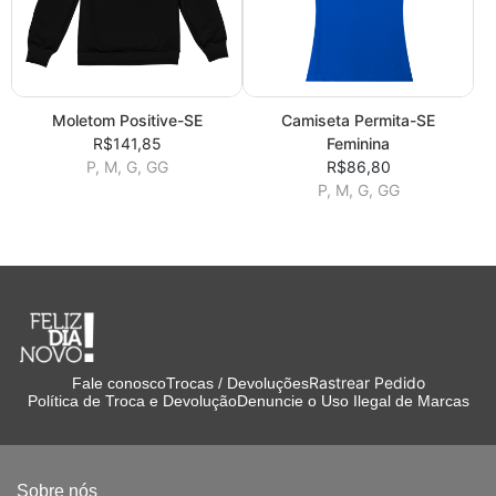
Moletom Positive-SE
Camiseta Permita-SE
R$141,85
Feminina
P, M, G, GG
R$86,80
P, M, G, GG
Rastrear Pedido
Fale conosco
Trocas / Devoluções
Política de Troca e Devolução
Denuncie o Uso Ilegal de Marcas
Sobre nós