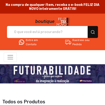
Na compra de qualquer ítem, receba o e-book FELIZ DIA
NOVO inteiramente GRÁTIS!
Feliz Dia Novo - Camis
Entre em
Rastreie seu
Contato
Pedido
Todos os Produtos