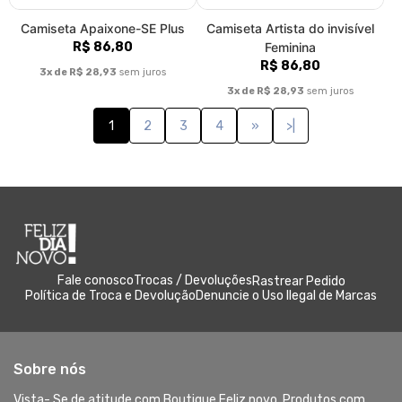
Camiseta Apaixone-SE Plus
Camiseta Artista do invisível
R$ 86,80
Feminina
R$ 86,80
3x de R$ 28,93
sem juros
3x de R$ 28,93
sem juros
1
2
3
4
»
>|
Fale conosco
Trocas / Devoluções
Rastrear Pedido
Política de Troca e Devolução
Denuncie o Uso Ilegal de Marcas
Sobre nós
Vista- Se de atitude com Boutique Feliz novo. Produtos com