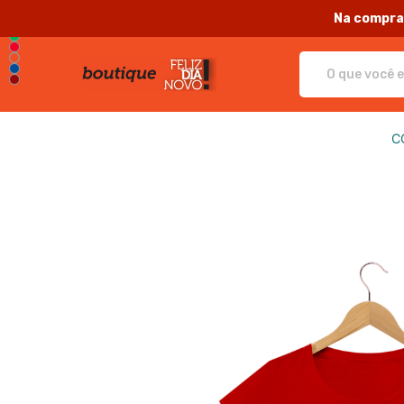
Na compra 
Feliz Dia Novo - Camisetas e p
C