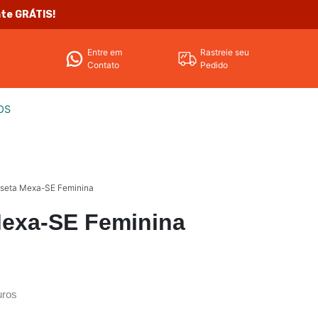
nte GRÁTIS!
Entre em
Rastreie seu
Contato
Pedido
OS
seta Mexa-SE Feminina
exa-SE Feminina
uros