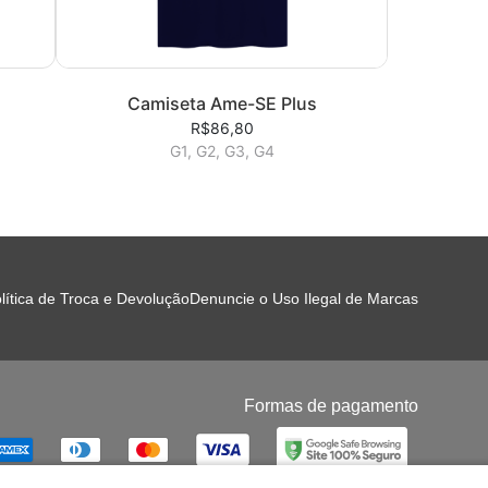
Camiseta Ame-SE Plus
R$86,80
G1, G2, G3, G4
lítica de Troca e Devolução
Denuncie o Uso Ilegal de Marcas
Formas de pagamento