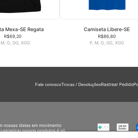
ta Mexa-SE Regata
Camiseta Libere-SE
R$69,20
R$86,80
 M, G, GG, XGG
P, M, G, GG, XGG
Rastrear Pedido
Fale conosco
Trocas / Devoluções
Po
com nossas ideias em movimento
customizar nossos produtos é só