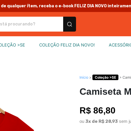
de qualquer ítem, receba o e-book FELIZ DIA NOVO inteirame
rodutos personalizados
OLEÇÃO >SE
COLEÇÃO FELIZ DIA NOVO!
ACESSÓRI
Início
>
Coleção >SE
>
Cami
Camiseta M
R$ 86,80
ou
3x de R$ 28,93
sem j