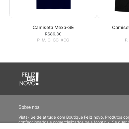
Camiseta Mexa-SE
Camise
R$86,80
P, M, G, GG, XGG
P,
Sobre nós
Vista- Se de atitude com Boutique Feliz novo. Produtos 
confeccionados e comercializados pela Montinik. Se quer 
ligar. Positive-se