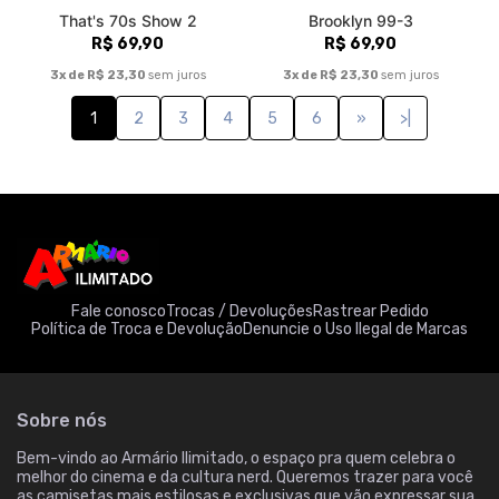
That's 70s Show 2
Brooklyn 99-3
R$ 69,90
R$ 69,90
3x de R$ 23,30
sem juros
3x de R$ 23,30
sem juros
1
2
3
4
5
6
»
>|
Fale conosco
Trocas / Devoluções
Rastrear Pedido
Política de Troca e Devolução
Denuncie o Uso Ilegal de Marcas
Sobre nós
Bem-vindo ao Armário Ilimitado, o espaço pra quem celebra o
melhor do cinema e da cultura nerd. Queremos trazer para você
as camisetas mais estilosas e exclusivas que vão expressar sua