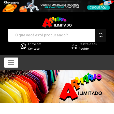
Armário Ilimitado - Cami
Entre em
Rastreie seu
Contato
Pedido