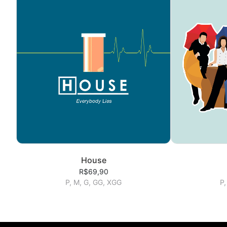
House
R$69,90
P, M, G, GG, XGG
P,