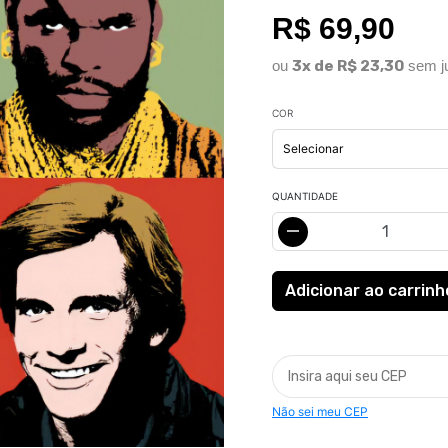
R$ 69,90
ou
3x de R$ 23,30
sem j
COR
QUANTIDADE
Não sei meu CEP