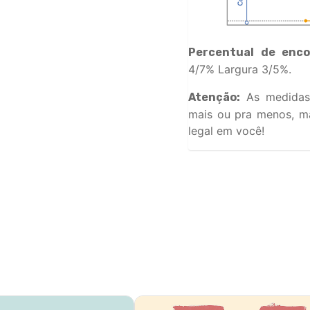
Percentual de enco
4/7% Largura 3/5%.
As medidas
Atenção:
mais ou pra menos, ma
legal em você!