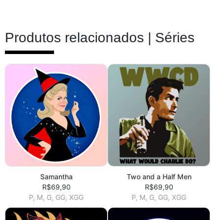
Produtos relacionados |
Séries
Samantha
Two and a Half Men
R$69,90
R$69,90
P, M, G, GG, XGG
P, M, G, GG, XGG