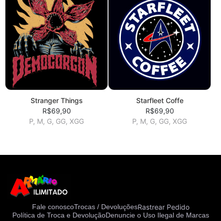
Stranger Things
Starfleet Coffe
R$69,90
R$69,90
P, M, G, GG, XGG
P, M, G, GG, XGG
Rastrear Pedido
Fale conosco
Trocas / Devoluções
Política de Troca e Devolução
Denuncie o Uso Ilegal de Marcas