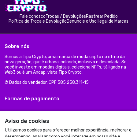
Fale conosco
Trocas / Devoluções
Rastrear Pedido
Política de Troca e Devolução
Denuncie o Uso Ilegal de Marcas
Sobre nós
Somos a Tipo Crypto, uma marca de moda cripto no ritmo da
nova geração, que é urbana, colorida, inclusiva e descolada. Se
você investe em moedas digitais, coleciona NFTs, tá ligado na
Web3 ou é um Ancap, vista Tipo Crypto.
© Dados do vendedor: CPF 585.258.311-15
Formas de pagamento
Aviso de cookies
Utilizamos cookies para oferecer melhor experiência, melhorar o
desempenho, analisar como você interage em nosso site e