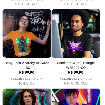
P, M, G, GG, XGG
P, M, G, GG, XGG
Baby Look Anarchy ANC022
Camiseta Web3 Triangle
- BQ
WEB007-CQ
R$ 89,90
R$ 89,90
3x de R$ 29,97
sem juros
3x de R$ 29,97
sem juros
P, M, G, GG
P, M, G, GG, XGG