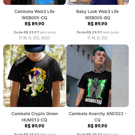
Camiseta Web3 Life
Baby Look Web3 Life
WEB005-CQ
WEB005-BQ
R$ 89,90
R$ 89,90
3x de R$ 29,97
sem juros
3x de R$ 29,97
sem juros
P, M, G, GG, XGG
P, M, G, GG
Camiseta Crypto Green
Camiseta Anarchy ANC022 -
HUM013-CQ
CQ
R$ 89,90
R$ 89,90
3x de R$ 29,97
sem juros
3x de R$ 29,97
sem juros