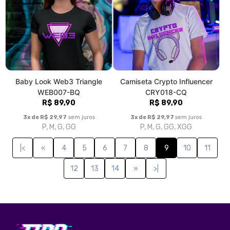
Baby Look Web3 Triangle
Camiseta Crypto Influencer
WEB007-BQ
CRY018-CQ
R$ 89,90
R$ 89,90
3x de R$ 29,97
sem juros
3x de R$ 29,97
sem juros
P, M, G, GG
P, M, G, GG, XGG
|<
«
4
5
6
7
8
9
10
11
12
13
14
»
>|