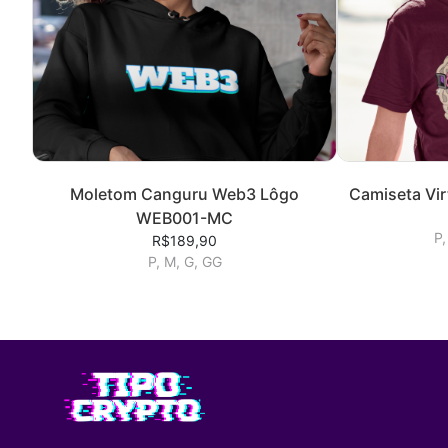
Moletom Canguru Web3 Lôgo
Camiseta Vi
WEB001-MC
P,
R$189,90
P, M, G, GG