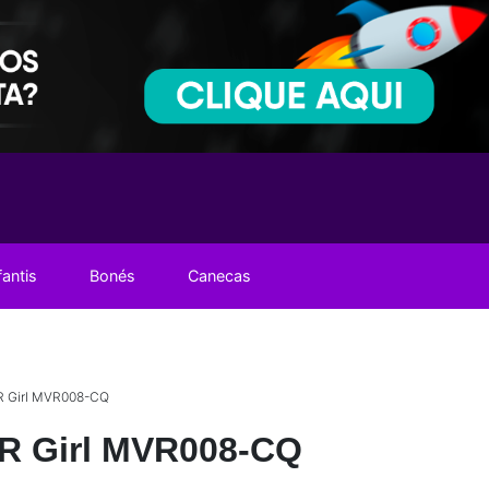
fantis
Bonés
Canecas
R Girl MVR008-CQ
R Girl MVR008-CQ