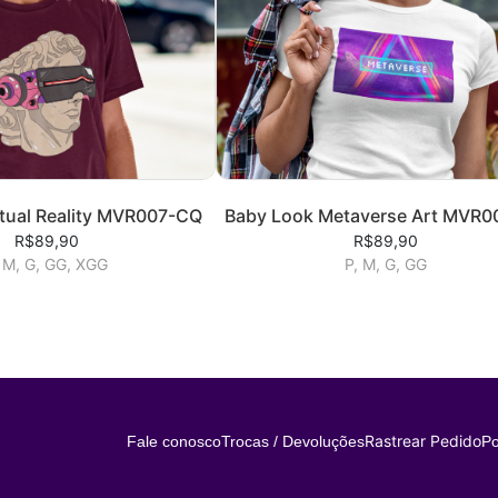
rtual Reality MVR007-CQ
Baby Look Metaverse Art MVR0
R$89,90
R$89,90
 M, G, GG, XGG
P, M, G, GG
Rastrear Pedido
Fale conosco
Trocas / Devoluções
Po