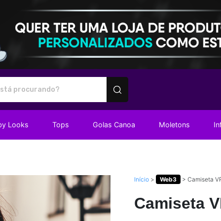
utos personalizados
by Looks
Tops
Golas Canoa
Moletons
In
Início
>
Web3
>
Camiseta V
Camiseta V