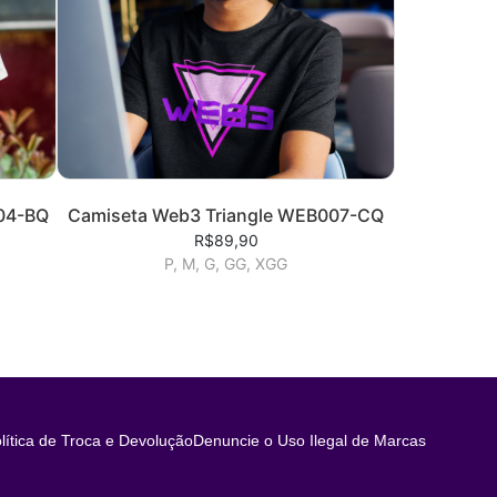
04-BQ
Camiseta Web3 Triangle WEB007-CQ
R$89,90
P, M, G, GG, XGG
lítica de Troca e Devolução
Denuncie o Uso Ilegal de Marcas