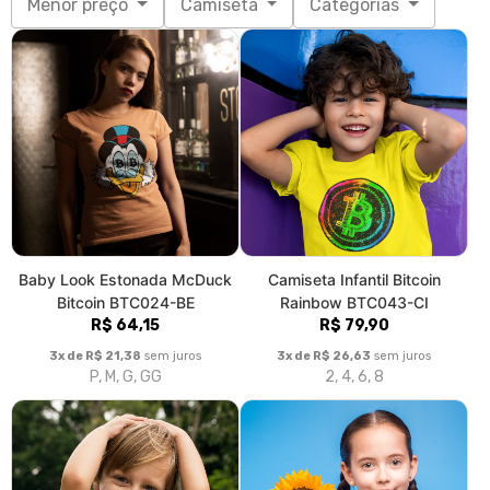
Menor preço
Camiseta
Categorias
Baby Look Estonada McDuck
Camiseta Infantil Bitcoin
Bitcoin BTC024-BE
Rainbow BTC043-CI
R$ 64,15
R$ 79,90
3x de R$ 21,38
sem juros
3x de R$ 26,63
sem juros
P, M, G, GG
2, 4, 6, 8