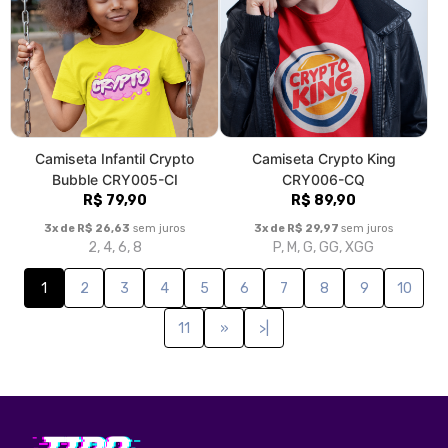
Camiseta Infantil Crypto
Camiseta Crypto King
Bubble CRY005-CI
CRY006-CQ
R$ 79,90
R$ 89,90
3x de R$ 26,63
sem juros
3x de R$ 29,97
sem juros
2, 4, 6, 8
P, M, G, GG, XGG
1
2
3
4
5
6
7
8
9
10
11
»
>|