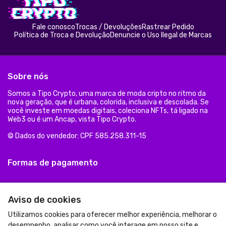
Fale conosco
Trocas / Devoluções
Rastrear Pedido
Política de Troca e Devolução
Denuncie o Uso Ilegal de Marcas
Sobre nós
Somos a Tipo Crypto, uma marca de moda cripto no ritmo da
nova geração, que é urbana, colorida, inclusiva e descolada. Se
você investe em moedas digitais, coleciona NFTs, tá ligado na
Web3 ou é um Ancap, vista Tipo Crypto.
© Dados do vendedor: CPF 585.258.311-15
Formas de pagamento
Aviso de cookies
Utilizamos cookies para oferecer melhor experiência, melhorar o
desempenho, analisar como você interage em nosso site e