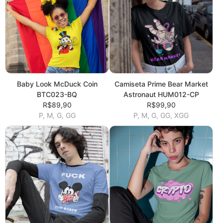
Baby Look McDuck Coin
Camiseta Prime Bear Market
BTC023-BQ
Astronaut HUM012-CP
R$89,90
R$99,90
P, M, G, GG
P, M, G, GG, XGG