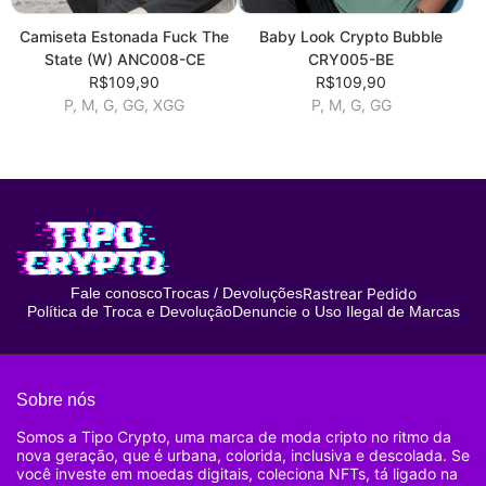
Camiseta Estonada Fuck The
Baby Look Crypto Bubble
State (W) ANC008-CE
CRY005-BE
R$109,90
R$109,90
P, M, G, GG, XGG
P, M, G, GG
Rastrear Pedido
Fale conosco
Trocas / Devoluções
Política de Troca e Devolução
Denuncie o Uso Ilegal de Marcas
Sobre nós
Somos a Tipo Crypto, uma marca de moda cripto no ritmo da
nova geração, que é urbana, colorida, inclusiva e descolada. Se
você investe em moedas digitais, coleciona NFTs, tá ligado na