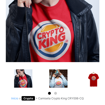
Início
>
Crypto
>
Camiseta Crypto King CRY006-CQ