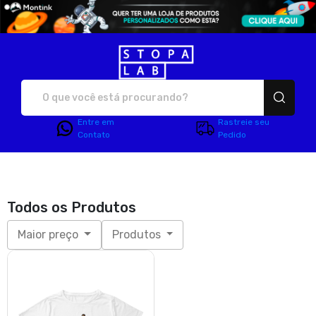
Stopalab - Camisetas e p
Entre em
Rastreie seu
Contato
Pedido
Todos os Produtos
Maior preço
Produtos