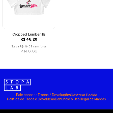
Cropped Lumberjills
R$ 48,20
3x de R$ 16,07
sem juros
P, M, G, GG
Fale conosco
Trocas / Devoluções
Rastrear Pedido
Política de Troca e Devolução
Denuncie o Uso Ilegal de Marcas