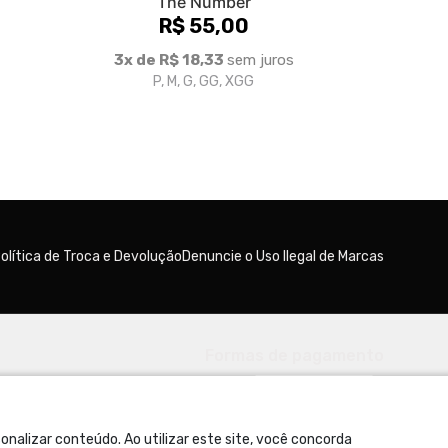
The Number
R$ 55,00
3x de R$ 18,33
sem juros
P, M, G, GG, XGG
olítica de Troca e Devolução
Denuncie o Uso Ilegal de Marcas
Formas de pagamento
nalizar conteúdo. Ao utilizar este site, você concorda