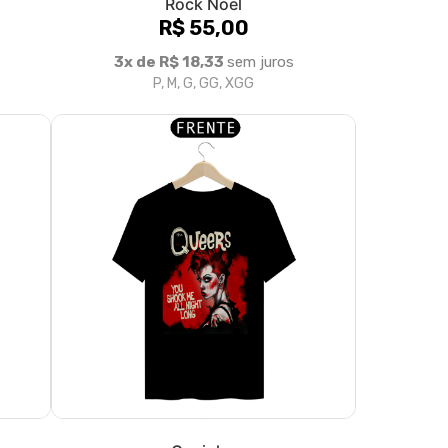
Rock Noel
R$ 55,00
3x de R$ 18,33
sem juros
P, M, G, GG, XGG