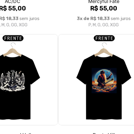
AC/DC
Mercyful Fate
R$ 55,00
R$ 55,00
R$ 18,33
sem juros
3x de R$ 18,33
sem juros
, M, G, GG, XGG
P, M, G, GG, XGG