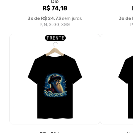
Dio
R$ 74,18
3x de R$ 24,73
sem juros
3x de 
P, M, G, GG, XGG
P