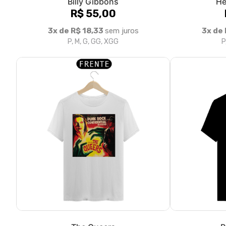
Billy Gibbons
He
R$ 55,00
3x de R$ 18,33
sem juros
3x de 
P, M, G, GG, XGG
P