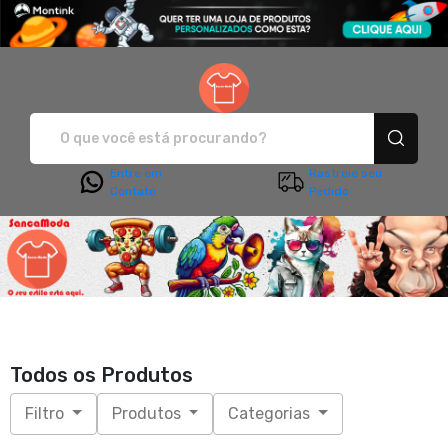
Sanca Moda - Camisetas e pro
Entre em
Rastreie seu
Contato
Pedido
Todos os Produtos
Filtro
Produtos
Categorias