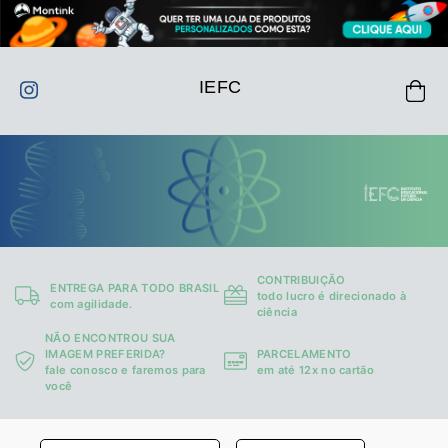
IEFC
CONTRIBUIÇÃO
ENTREGA PARA TODO BRASIL
todo lucro é direcionado à
com agilidade.
ciência
NÃO ENCONTROU SUA
IMAGEM PREFERIDA?
PARCELAMENTO
fale conosco e faremos para
em até 12x no cartão
você