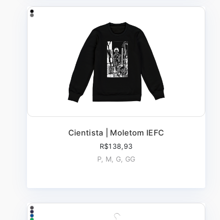
Cientista | Moletom IEFC
R$138,93
P, M, G, GG