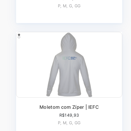
P, M, G, GG
Moletom com Zíper | IEFC
R$149,93
P, M, G, GG