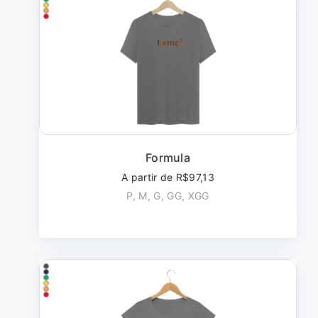
Formula
A partir de R$97,13
P, M, G, GG, XGG