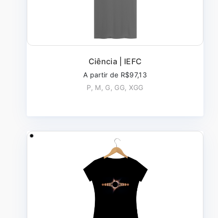
Ciência | IEFC
A partir de R$97,13
P, M, G, GG, XGG