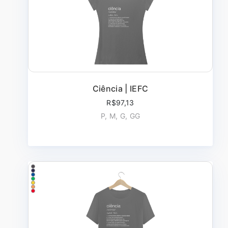
Ciência | IEFC
R$97,13
P, M, G, GG