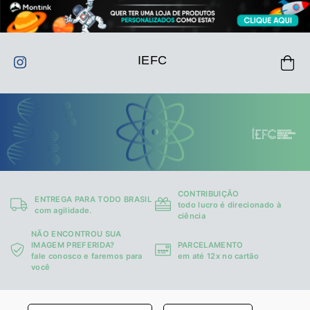
IEFC
CONTRIBUIÇÃO
ENTREGA PARA TODO BRASIL
todo lucro é direcionado à
com agilidade.
ciência
NÃO ENCONTROU SUA
IMAGEM PREFERIDA?
PARCELAMENTO
fale conosco e faremos para
em até 12x no cartão
você