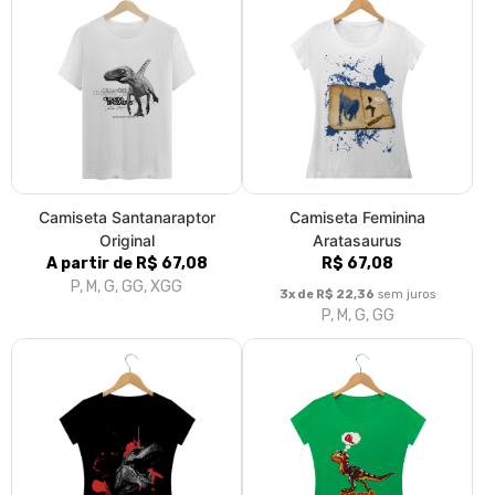
Camiseta Santanaraptor
Camiseta Feminina
Original
Aratasaurus
A partir de R$ 67,08
R$ 67,08
P, M, G, GG, XGG
3x de R$ 22,36
sem juros
P, M, G, GG