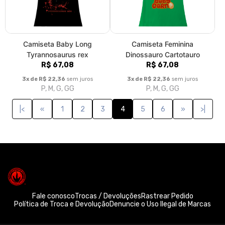
Camiseta Baby Long
Camiseta Feminina
Tyrannosaurus rex
Dinossauro Cartotauro
R$ 67,08
R$ 67,08
3x de R$ 22,36
sem juros
3x de R$ 22,36
sem juros
P, M, G, GG
P, M, G, GG
|<
«
1
2
3
4
5
6
»
>|
Fale conosco
Trocas / Devoluções
Rastrear Pedido
Política de Troca e Devolução
Denuncie o Uso Ilegal de Marcas