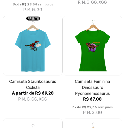
P, M, G, GG, XGG
3x de R$ 23,54
sem juros
P, M, G, GG
Camiseta Staurikosaurus
Camiseta Feminina
Ciclista
Dinossauro
A partir de R$ 69,28
Pycnonemosaurus
P, M, G, GG, XGG
R$ 67,08
3x de R$ 22,36
sem juros
P, M, G, GG