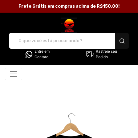
Frete Grátis em compras acima de R$150,00!
Loja Criando Dinossauros - C
Entre em
Rastreie seu
Contato
Pedido