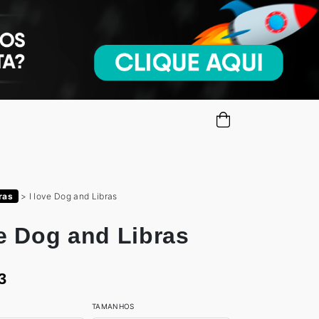
ras
>
I love Dog and Libras
ve Dog and Libras
3
TAMANHOS