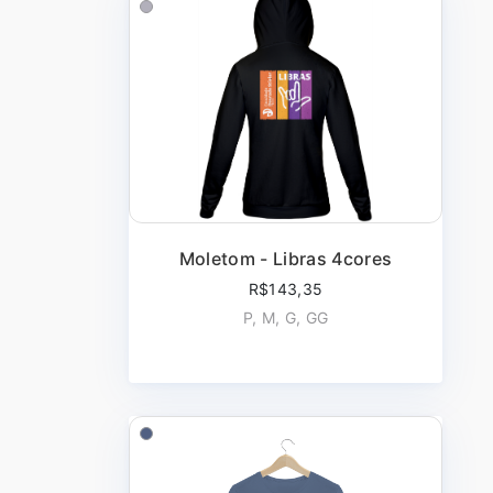
Moletom - Libras 4cores
R$143,35
P, M, G, GG