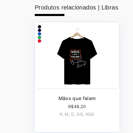
Produtos relacionados |
Libras
Mãos que falam
R$48,20
P, M, G, GG, XGG