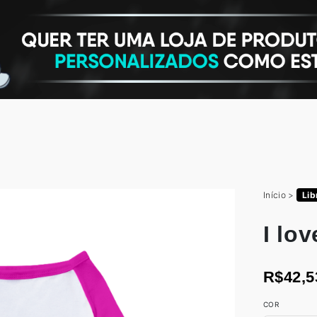
Início
>
Lib
I lo
R$42,5
COR