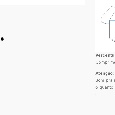
Percent
Comprime
Atenção:
3cm pra 
o quanto e