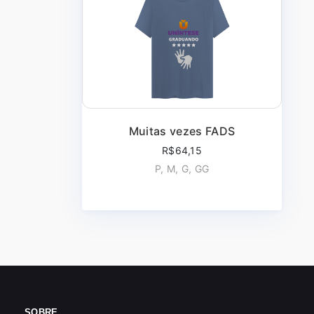
Muitas vezes FADS
R$64,15
P, M, G, GG
SOBRE