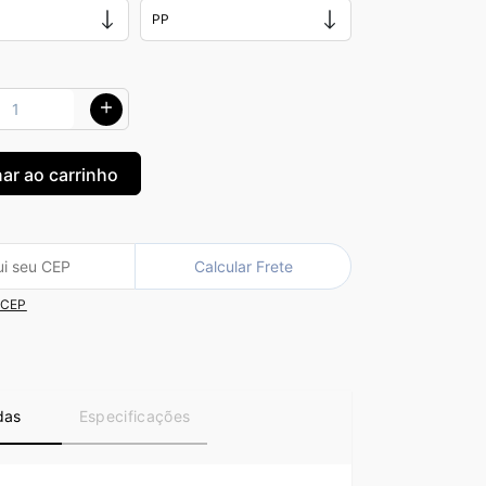
Calcular Frete
 CEP
das
Especificações