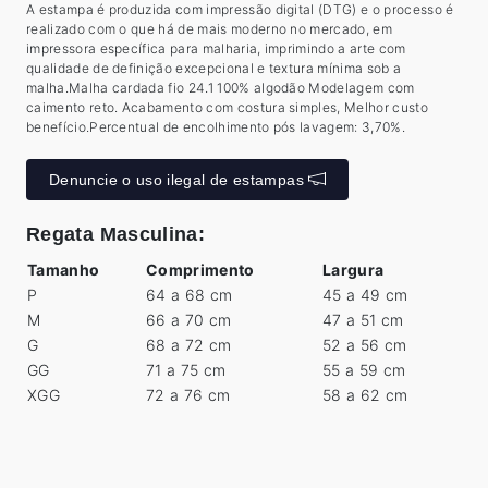
A estampa é produzida com impressão digital (DTG) e o processo é
realizado com o que há de mais moderno no mercado, em
impressora específica para malharia, imprimindo a arte com
qualidade de definição excepcional e textura mínima sob a
malha.Malha cardada fio 24.1 100% algodão Modelagem com
caimento reto. Acabamento com costura simples, Melhor custo
benefício.Percentual de encolhimento pós lavagem: 3,70%.
Denuncie o uso ilegal de estampas
Regata Masculina:
Tamanho
Comprimento
Largura
P
64 a 68 cm
45 a 49 cm
M
66 a 70 cm
47 a 51 cm
G
68 a 72 cm
52 a 56 cm
GG
71 a 75 cm
55 a 59 cm
XGG
72 a 76 cm
58 a 62 cm