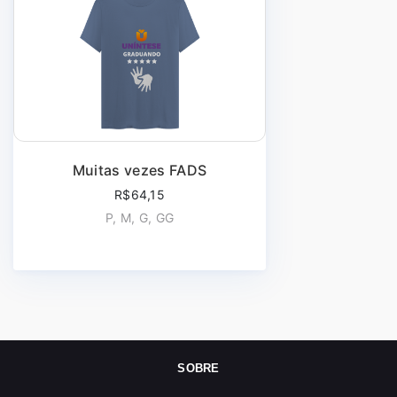
Muitas vezes FADS
R$64,15
P, M, G, GG
SOBRE