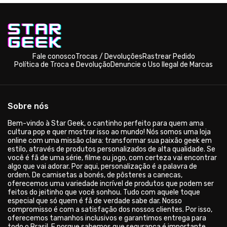
Fale conosco
Trocas / Devoluções
Rastrear Pedido
Política de Troca e Devolução
Denuncie o Uso Ilegal de Marcas
Sobre nós
Bem-vindo à Star Geek, o cantinho perfeito para quem ama
cultura pop e quer mostrar isso ao mundo! Nós somos uma loja
online com uma missão clara: transformar sua paixão geek em
estilo, através de produtos personalizados de alta qualidade. Se
você é fã de uma série, filme ou jogo, com certeza vai encontrar
algo que vai adorar. Por aqui, personalização é a palavra de
ordem. De camisetas a bonés, de pôsteres a canecas,
oferecemos uma variedade incrível de produtos que podem ser
feitos do jeitinho que você sonhou. Tudo com aquele toque
especial que só quem é fã de verdade sabe dar. Nosso
compromisso é com a satisfação dos nossos clientes. Por isso,
oferecemos tamanhos inclusivos e garantimos entrega para
todo o Brasil. E porque sabemos que segurança é importante,