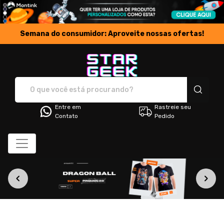
Semana do consumidor: Aproveite nossas ofertas!
Star Geek - Camisetas e p
Entre em
Rastreie seu
Contato
Pedido