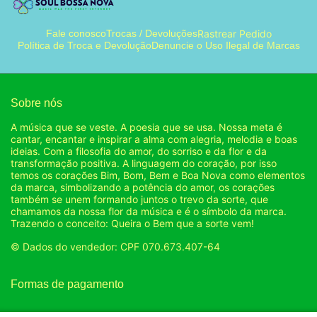
Rastrear Pedido
Fale conosco
Trocas / Devoluções
Política de Troca e Devolução
Denuncie o Uso Ilegal de Marcas
Sobre nós
A música que se veste. A poesia que se usa. Nossa meta é
cantar, encantar e inspirar a alma com alegria, melodia e boas
ideias. Com a filosofia do amor, do sorriso e da flor e da
transformação positiva. A linguagem do coração, por isso
temos os corações Bim, Bom, Bem e Boa Nova como elementos
da marca, simbolizando a potência do amor, os corações
também se unem formando juntos o trevo da sorte, que
chamamos da nossa flor da música e é o símbolo da marca.
Trazendo o conceito: Queira o Bem que a sorte vem!
© Dados do vendedor: CPF 070.673.407-64
Formas de pagamento