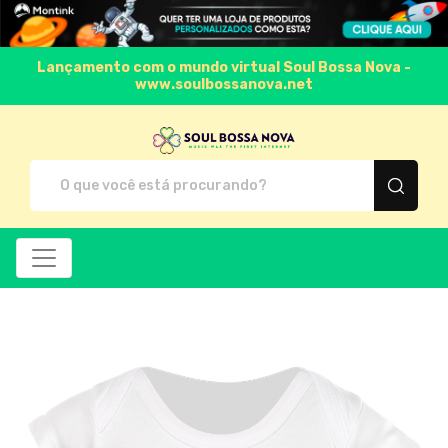
Lançamento com o mundo virtual Soul Bossa Nova -
www.soulbossanova.net
Soul Bossa Nova - Cam