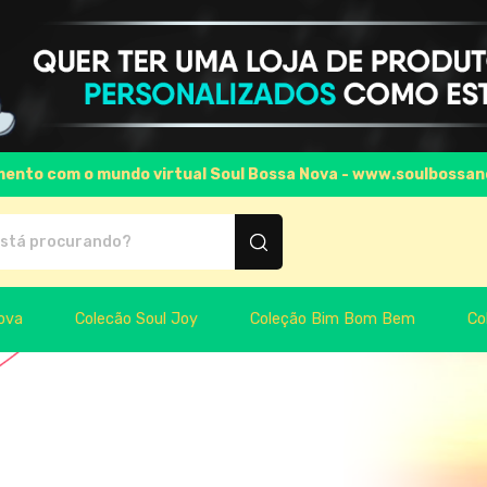
ento com o mundo virtual Soul Bossa Nova - www.soulbossan
produtos personalizados
ova
Colecão Soul Joy
Coleção Bim Bom Bem
Co