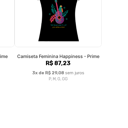
rime
Camiseta Feminina Happiness - Prime
R$ 87,23
3x de R$ 29,08
sem juros
P, M, G, GG