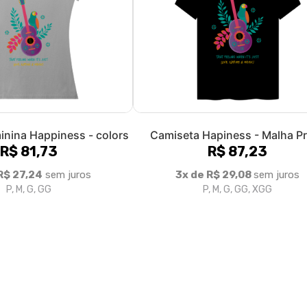
inina Happiness - colors
Camiseta Hapiness - Malha P
R$ 81,73
R$ 87,23
R$ 27,24
sem juros
3x de R$ 29,08
sem juros
P, M, G, GG
P, M, G, GG, XGG