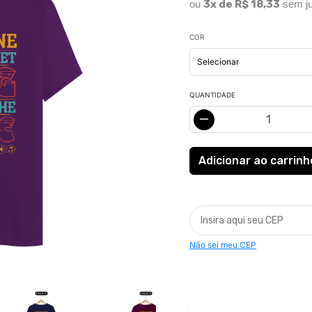
ou
3x de R$ 18,33
sem ju
COR
QUANTIDADE
Não sei meu CEP