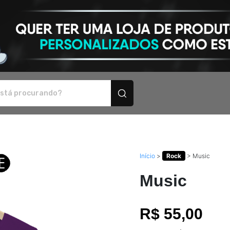
rsonalizados
Início
>
Rock
>
Music
Music
R$ 55,00