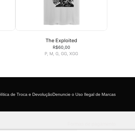
The Exploited
R$60,00
P, M, G, GG, XGG
lítica de Troca e Devolução
Denuncie o Uso Ilegal de Marcas
Formas de pagamento