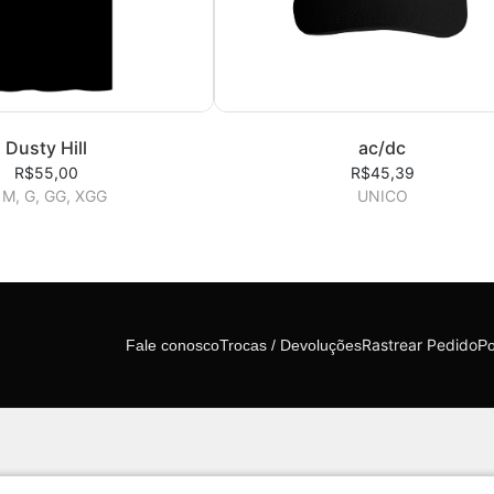
Dusty Hill
ac/dc
R$55,00
R$45,39
 M, G, GG, XGG
UNICO
Rastrear Pedido
Fale conosco
Trocas / Devoluções
Po