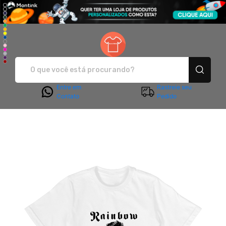
Sanca Moda - Camisetas e pro
Entre em
Rastreie seu
Contato
Pedido