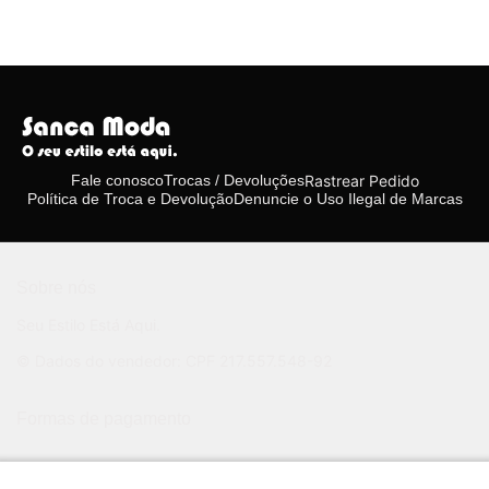
Rastrear Pedido
Fale conosco
Trocas / Devoluções
Política de Troca e Devolução
Denuncie o Uso Ilegal de Marcas
Sobre nós
Seu Estilo Está Aqui.
© Dados do vendedor: CPF 217.557.548-92
Formas de pagamento