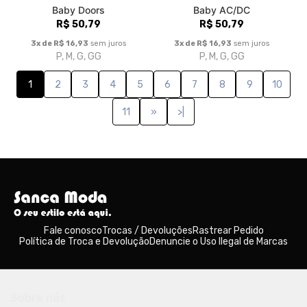
Baby Doors
Baby AC/DC
R$ 50,79
R$ 50,79
3x de R$ 16,93
sem juros
3x de R$ 16,93
sem juros
P, M, G, GG
P, M, G, GG
1
2
3
4
5
6
7
8
9
10
11
»
>|
Fale conosco
Trocas / Devoluções
Rastrear Pedido
Política de Troca e Devolução
Denuncie o Uso Ilegal de Marcas
Sobre nós