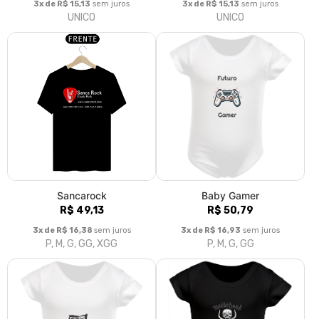
3x de R$ 15,13
sem juros
3x de R$ 15,13
sem juros
UNICO
UNICO
Sancarock
Baby Gamer
R$ 49,13
R$ 50,79
3x de R$ 16,38
sem juros
3x de R$ 16,93
sem juros
P, M, G, GG, XGG
P, M, G, GG