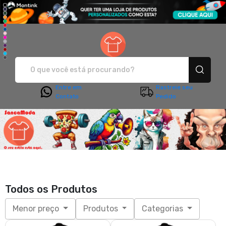
Sanca Moda - Camisetas e pro
Entre em
Rastreie seu
Contato
Pedido
Todos os Produtos
Menor preço
Produtos
Categorias