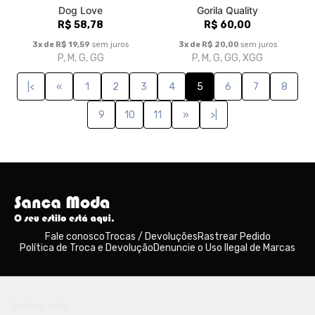
Dog Love
Gorila Quality
R$ 58,78
R$ 60,00
3x de R$ 19,59
sem juros
3x de R$ 20,00
sem juros
P, M, G, GG
P, M, G, GG, XGG
|<
«
1
2
3
4
5
6
7
8
9
10
11
»
>|
Fale conosco
Trocas / Devoluções
Rastrear Pedido
Política de Troca e Devolução
Denuncie o Uso Ilegal de Marcas
Sobre nós