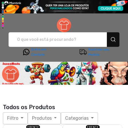
Sanca Moda - Camisetas e pro
Entre em
Rastreie seu
Contato
Pedido
Todos os Produtos
Filtro
Produtos
Categorias