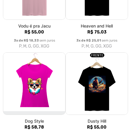
Vodu é pra Jacu
Heaven and Hell
R$ 55,00
R$ 75,03
3x de R$ 18,33
sem juros
3x de R$ 25,01
sem juros
P, M, G, GG, XGG
P, M, G, GG, XGG
Dog Style
Dusty Hill
R$ 58,78
R$ 55,00