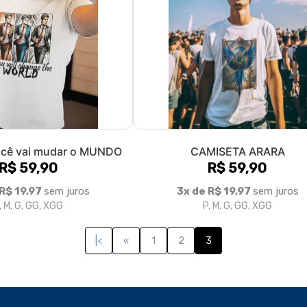
ocê vai mudar o MUNDO
CAMISETA ARARA
R$ 59,90
R$ 59,90
 R$ 19,97
sem juros
3x de R$ 19,97
sem juros
, M, G, GG, XGG
P, M, G, GG, XGG
|<
«
1
2
3