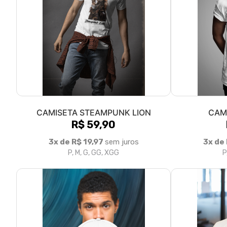
CAMISETA STEAMPUNK LION
CAM
R$ 59,90
3x de R$ 19,97
sem juros
3x de
P, M, G, GG, XGG
P