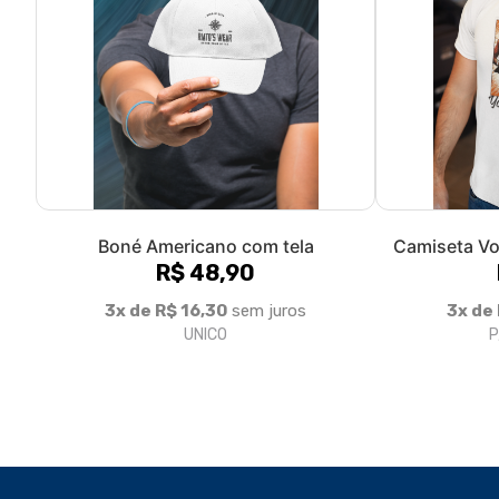
Boné Americano com tela
Camiseta V
R$ 48,90
3x de R$ 16,30
sem juros
3x de
UNICO
P