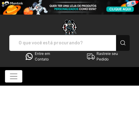
MR HUNTER STORE - Camisetas
Entre em
Rastreie seu
Contato
Pedido