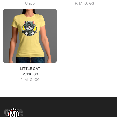
Unico
P, M, G, GG
LITTLE CAT
R$110,83
P, M, G, GG